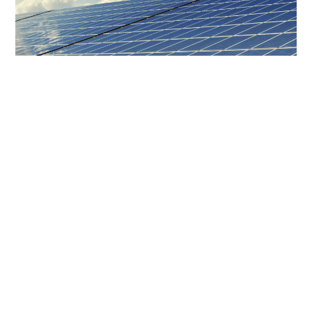
Energías Renovables En El Salvador,
Impulsado Por Aristos Inmobiliaria
El futuro de la energía solar en El Salvador es
prometedor, impulsado por la innovación tecnológica,
el apoyo de políticas
Leer Más