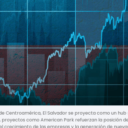
n de Centroamérica,
El Salvador
se proyecta como un hub n
to, proyectos como
American Park
refuerzan la posición de
 el crecimiento de las empresas y la generación de nuev